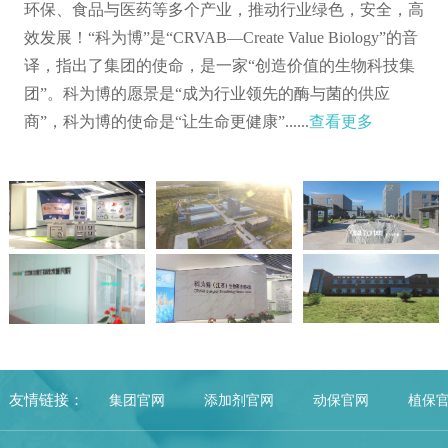
环保、食品与医药等多个产业，推动行业绿色，安全，高
效发展！“科为博”是“CRVAB—Create Value Biology”的音
译，指出了集团的使命，是一家“创造价值的生物科技集
团”。科为博的愿景是“成为行业领先的酶与菌的供应
商”，科为博的使命是“让生命更健康”......
查看更多
友情链接：
集团官网
添加剂官网
动保官网
植保